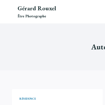
Aller
Gérard Rouxel
au
contenu
Être Photographe
Aute
RÉSIDENCE